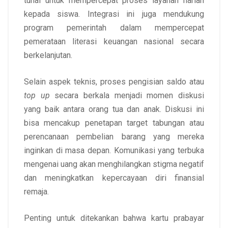
tunai untuk mempercepat proses layanan harian
kepada siswa. Integrasi ini juga mendukung
program pemerintah dalam mempercepat
pemerataan literasi keuangan nasional secara
berkelanjutan.
Selain aspek teknis, proses pengisian saldo atau
top up
secara berkala menjadi momen diskusi
yang baik antara orang tua dan anak. Diskusi ini
bisa mencakup penetapan target tabungan atau
perencanaan pembelian barang yang mereka
inginkan di masa depan. Komunikasi yang terbuka
mengenai uang akan menghilangkan stigma negatif
dan meningkatkan kepercayaan diri finansial
remaja.
Penting untuk ditekankan bahwa kartu prabayar