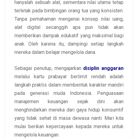
hanyalah sebuah alat, sementara nilai utama tetap
terletak pada bimbingan orang tua yang konsisten.
Tanpa pemahaman mengenai konsep nilai uang,
alat digital secanggih apa pun tidak akan
memberikan dampak edukatif yang maksimal bagi
anak. Oleh karena itu, dampingi setiap langkah
mereka dalam belajar mengelola dana.
Sebagai penutup, mengajarkan
disiplin anggaran
melalui kartu prabayar berlimit rendah adalah
langkah praktis dalam membentuk karakter mandiri
pada generasi muda Indonesia. Penguasaan
manajemen keuangan sejak dini akan
menghindarkan mereka dari gaya hidup konsumtif
yang tidak sehat di masa dewasa nanti. Mari kita
mulai berikan kepercayaan kepada mereka untuk
mengelola keuangan.