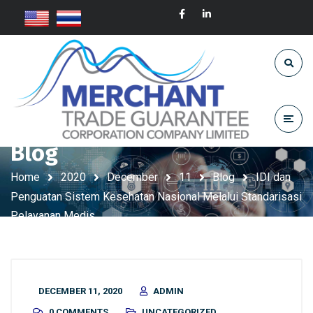
Blog
Home
2020
December
11
Blog
IDI dan
Penguatan Sistem Kesehatan Nasional Melalui Standarisasi
Pelayanan Medis
DECEMBER 11, 2020
ADMIN
0 COMMENTS
UNCATEGORIZED