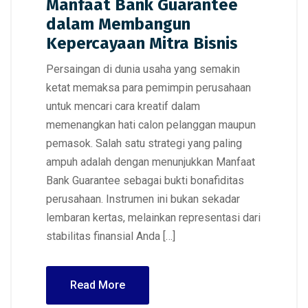
Manfaat Bank Guarantee
dalam Membangun
Kepercayaan Mitra Bisnis
Persaingan di dunia usaha yang semakin
ketat memaksa para pemimpin perusahaan
untuk mencari cara kreatif dalam
memenangkan hati calon pelanggan maupun
pemasok. Salah satu strategi yang paling
ampuh adalah dengan menunjukkan Manfaat
Bank Guarantee sebagai bukti bonafiditas
perusahaan. Instrumen ini bukan sekadar
lembaran kertas, melainkan representasi dari
stabilitas finansial Anda […]
Read More