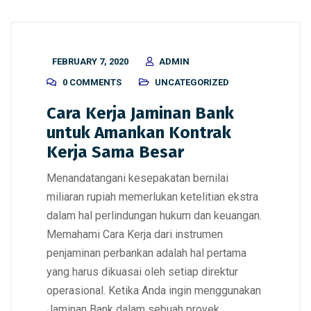
FEBRUARY 7, 2020
ADMIN
0 COMMENTS
UNCATEGORIZED
Cara Kerja Jaminan Bank
untuk Amankan Kontrak
Kerja Sama Besar
Menandatangani kesepakatan bernilai
miliaran rupiah memerlukan ketelitian ekstra
dalam hal perlindungan hukum dan keuangan.
Memahami Cara Kerja dari instrumen
penjaminan perbankan adalah hal pertama
yang harus dikuasai oleh setiap direktur
operasional. Ketika Anda ingin menggunakan
Jaminan Bank dalam sebuah proyek,