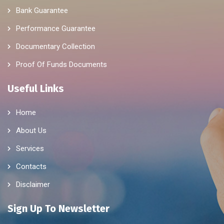
Bank Guarantee
Performance Guarantee
Documentary Collection
Proof Of Funds Documents
Useful Links
Home
About Us
Services
Contacts
Disclaimer
Sign Up To Newsletter