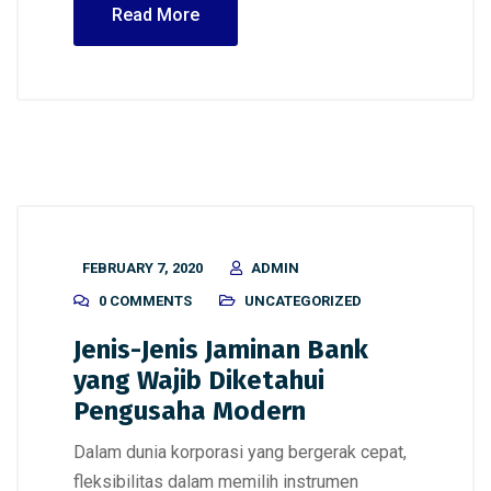
Read More
FEBRUARY 7, 2020
ADMIN
0 COMMENTS
UNCATEGORIZED
Jenis-Jenis Jaminan Bank
yang Wajib Diketahui
Pengusaha Modern
Dalam dunia korporasi yang bergerak cepat,
fleksibilitas dalam memilih instrumen