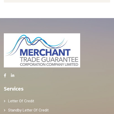
Services
Letter Of Credit
Standby Letter Of Credit