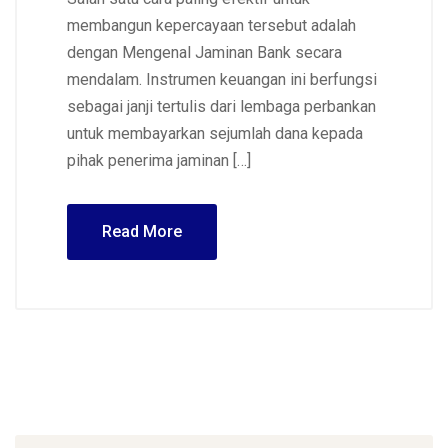
membangun kepercayaan tersebut adalah
dengan Mengenal Jaminan Bank secara
mendalam. Instrumen keuangan ini berfungsi
sebagai janji tertulis dari lembaga perbankan
untuk membayarkan sejumlah dana kepada
pihak penerima jaminan […]
Read More