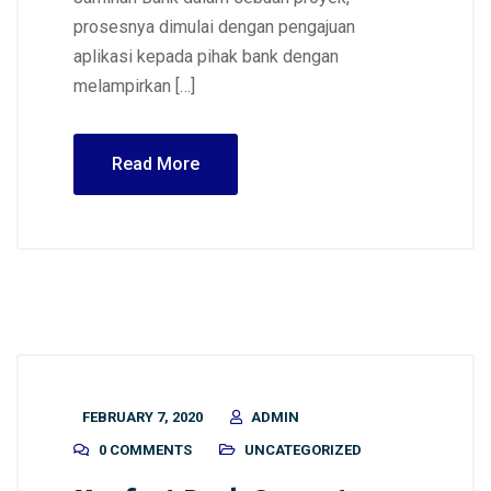
prosesnya dimulai dengan pengajuan
aplikasi kepada pihak bank dengan
melampirkan […]
Read More
FEBRUARY 7, 2020
ADMIN
0 COMMENTS
UNCATEGORIZED